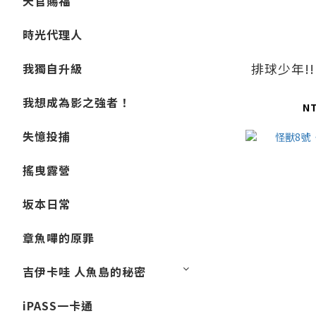
天官賜福
時光代理人
排球少年!
我獨自升級
我想成為影之強者！
N
失憶投捕
搖曳露營
坂本日常
章魚嗶的原罪
吉伊卡哇 人魚島的秘密
iPASS一卡通