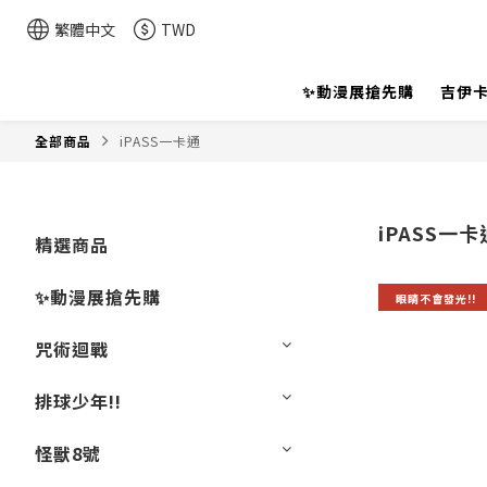
繁體中文
TWD
✨動漫展搶先購
吉伊卡
全部商品
iPASS一卡通
iPASS一卡
精選商品
✨動漫展搶先購
眼睛不會發光!!
咒術迴戰
排球少年!!
怪獸8號