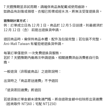
7 天猶豫期並非試用期，請確保商品無配戴或使用痕跡。
如飾品有刮傷或損壞、衣帽已剪標或經水洗，將無法受理退換貨。
猶豫期計算方式：
例：訂單成立日為 12 月 1 日，商品於 12 月 5 日送達，則最遲須於
12 月 12 日（含） 前提出退換貨申請。
退回商品時，需保持商品本體、配件及包裝完整；若包裝不完整，
Ani-Mall Taiwan 有權拒絕退換貨申請。
每筆訂單僅提供 一次免費退換貨服務。
若於 7 天猶豫期內需再次申請退換，相關運費須由消費者自行負
擔。
一般退貨（非瑕疵商品）之退款說明：
出貨時之「商品寄送運費」不予退回
「退貨寄回運費」將退回
若退貨後訂單金額未達免運門檻，將自退款金額中扣除原出貨運費
（超商取件 NT$60；宅配 NT$150）