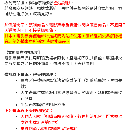
收到商品後，開箱時請務必
全程錄影
。
若發現商品短缺、損壞或瑕疵，需提供完整開箱影片作為證明，方
可辦理退換貨，敬請見諒。
加價購商品、預購商品、電影票券及實體快閃店販售商品，不適用 7
天猶豫期，且不接受退換貨。
其中，電影票券僅能於特定期間內兌換使用，屬於通訊交易解除權
合理例外情事中所稱之 時效性商品。
【電影票券補充說明】
電影票券因具使用期限及場次限制，且逾期即失其價值，屬通訊交
易解除權之合理例外情事，依法不適用 7 天猶豫期。
僅於以下情況，得受理處理：
票券／序號經確認無法兌換或使用（如系統異常、票號失
效）
因主辦單位或影城因素導致電影活動取消、延期或全面停
止兌換
出貨內容與訂單明細不符
下列情況恕不受理退換貨：
因個人因素（如購買時間過晚、行程無法配合、可兌換場
次過少或無合適場次）
未詳閱商品說明或誤解兌換規範