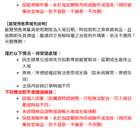
採超商取件者，未於指定期限內完成取件或拒收（視同放
棄收受商品，恕不退款、不補寄、不改期）
【展覽預售票補充說明】
展覽預售票屬具使用期限及入場日期／時段限制之票券類商品，且
逾期即失其價值，屬通訊交易解除權之合理例外情事，依法不適用 7
天猶豫期。
僅於以下情況，得受理處理：
因主辦單位或場地方因素導致展覽取消、延期或全面停止
入場
票券／序號經確認無法使用或兌換（如系統異常、票號失
效）
出貨內容與訂單明細不符
下列情況恕不受理退換貨：
因個人因素（如購買時間過晚、行程無法配合、可入場日
期或時段不符）
未詳閱商品說明或誤解入場或兌換規範
採超商取件者，未於指定期限內完成取件或拒收（視同放
棄收受商品，恕不退款、不補寄、不改期）