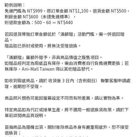
範例說明：
免運門檻為 NT$999，原訂單金額 NT$1,100，退貨金額 NT$500，
剩餘金額 NT$600（未達免運標準），
則退款金額為：500 − 60 ＝ NT$440
若因退貨導致訂單金額低於「滿額贈」活動門檻，需一併退回贈
品。
贈品如已拆封或使用，將無法受理退換。
「滿額贈」屬額外贈予，非具商品價值之販售項目。
如贈品經判定為瑕疵且有庫存，需由消費者自行負擔運費更換；若
無庫存，Ani-Mall Taiwan 得以其他贈品替代。
如收到瑕疵商品，請於 收貨後 3 日內（含例假日） 聯繫客服申請處
理，逾期恕不受理。
商品照片顏色可能因螢幕設定不同而有所差異，請以實物為準。
特定商品如為代訂或接單生產，將不適用一般退換貨政策，請於下
單前詳閱商品頁說明。
盲抽商品為隨機出貨，開封後除商品本身有嚴重瑕疵外，恕不接受
退換貨；