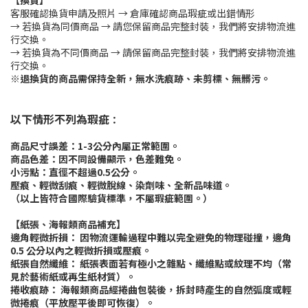
【換貨】
客服確認換貨申請及照片 → 倉庫確認商品瑕疵或出錯情形
→ 若換貨為同價商品 → 請您保留商品完整封裝，我們將安排物流進
行交換。
→ 若換貨為不同價商品 → 請保留商品完整封裝，我們將安排物流進
行交換。
※退換貨的商品需保持全新，無水洗痕跡、未剪標、無髒污。
以下情形不列為瑕疵
：
商品尺寸誤差：1-3公分內屬正常範圍。
商品色差：因不同設備顯示，色差難免。
小污點：直徑不超過0.5公分。
壓痕、輕微刮痕、輕微脫線、染劑味、全新品味道。
（以上皆符合國際驗貨標準，不屬瑕疵範圍。）
【紙張、海報類商品補充】
邊角輕微折損： 因物流運輸過程中難以完全避免的物理碰撞，邊角
0.5 公分以內之輕微折損或壓痕。
紙張自然纖維： 紙張表面若有極小之雜點、纖維點或紋理不均（常
見於藝術紙或再生紙材質）。
捲收痕跡： 海報類商品經捲曲包裝後，拆封時產生的自然弧度或輕
微捲痕（平放壓平後即可恢復）。