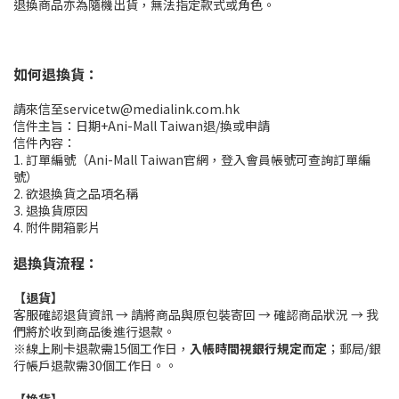
退換商品亦為隨機出貨，無法指定款式或角色。
如何退換貨：
請來信至
servicetw@medialink.com.hk
信件主旨：日期+Ani-Mall Taiwan退/換或申請
信件內容：
1. 訂單編號（Ani-Mall Taiwan官網，登入會員帳號可查詢訂單編
號）
2. 欲退換貨之品項名稱
3. 退換貨原因
4. 附件開箱影片
退換貨流程：
【退貨】
客服確認退貨資訊 → 請將商品與原包裝寄回 → 確認商品狀況 → 我
們將於收到商品後進行退款。
※線上刷卡退款需15個工作日，
入帳時間視銀行規定而定
；郵局/銀
行帳戶退款需30個工作日。。