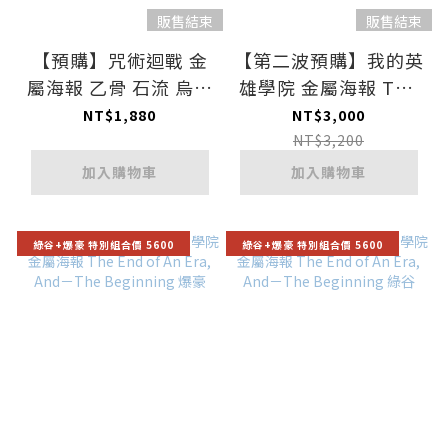
販售結束
販售結束
【預購】咒術迴戰 金
【第二波預購】我的英
屬海報 乙骨 石流 烏鷺
雄學院 金屬海報 The
領域展開
End of An Era, And－
NT$1,880
NT$3,000
The Beginning 綠谷
NT$3,200
加入購物車
加入購物車
綠谷+爆豪 特別組合價 5600
綠谷+爆豪 特別組合價 5600