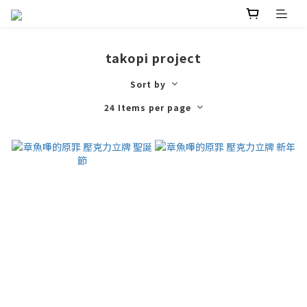
takopi project
Sort by
24 Items per page