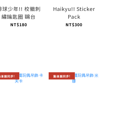
排球少年!! 校徽刺
Haikyu!! Sticker
排球少年!
繡鑰匙圈 鷗台
Pack
力印章組
NT$180
NT$300
NT
動漫展同步!
動漫展同步!
動漫展同步!