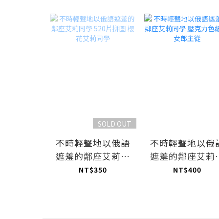
SOLD OUT
不時輕聲地以俄語
不時輕聲地以俄
遮羞的鄰座艾莉同
遮羞的鄰座艾莉
學 520片拼圖 櫻花
學 壓克力色紙 
NT$350
NT$400
艾莉同學
女郎主從