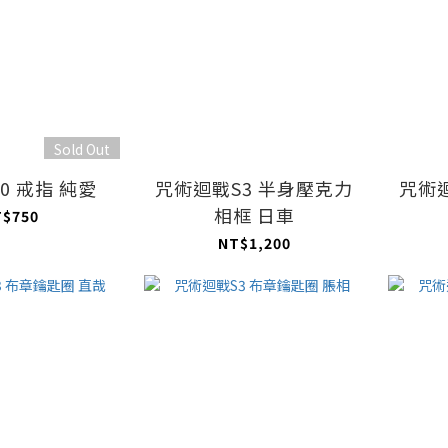
Sold Out
0 戒指 純愛
咒術迴戰S3 半身壓克力
咒術
相框 日車
T$750
NT$1,200