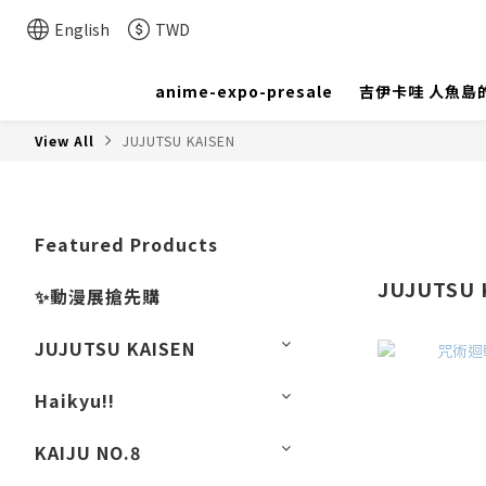
English
TWD
anime-expo-presale
吉伊卡哇 人魚島
View All
JUJUTSU KAISEN
Featured Products
JUJUTSU 
✨動漫展搶先購
JUJUTSU KAISEN
Haikyu!!
KAIJU NO.8