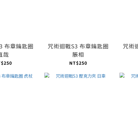
3 布章鑰匙圈
咒術迴戰S3 布章鑰匙圈
咒術
直哉
脹相
T$250
NT$250