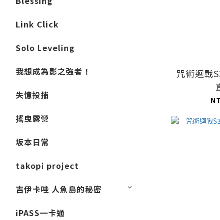
Blessing
Link Click
Solo Leveling
我想成為影之強者！
咒術迴戰S
失憶投捕
N
搖曳露營
坂本日常
takopi project
吉伊卡哇 人魚島的秘密
iPASS一卡通