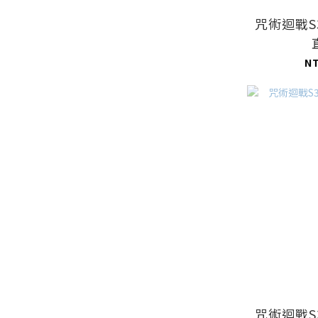
咒術迴戰S
N
咒術迴戰S