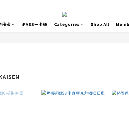
的秘密
iPASS一卡通
Categories
Shop All
Memb
KAISEN