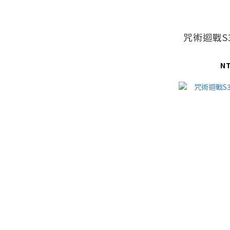
咒術迴戰S
N