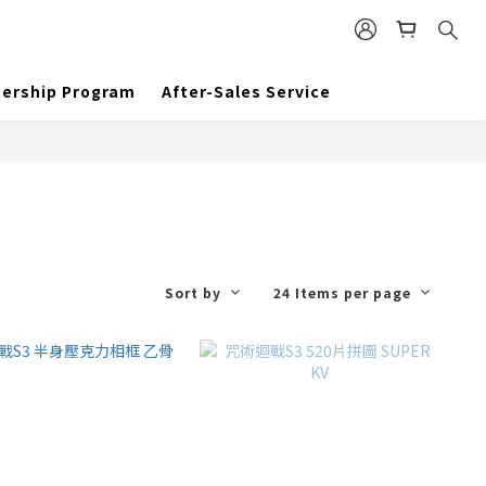
ership Program
After-Sales Service
Sort by
24 Items per page