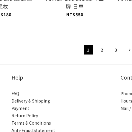
虎杖
牌 日車
T$180
NT$550
1
2
3
Help
Cont
FAQ
Phone
Delivery & Shipping
Hours
Payment
Mail 
Return Policy
Terms & Conditions
Anti-Fraud Statement