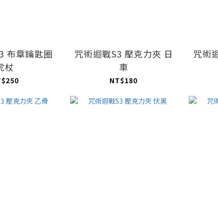
3 布章鑰匙圈
咒術迴戰S3 壓克力夾 日
咒術迴
虎杖
車
T$250
NT$180