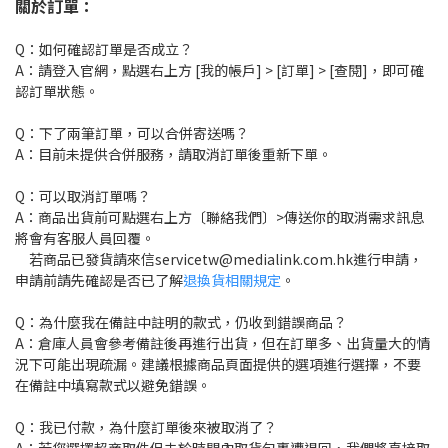
關於訂單：
Q：如何確認訂單是否成立？
A：請登入官網，點選右上方 [我的帳戶] > [訂單] > [查閱]，即可確
認訂單狀態。
Q：下了兩筆訂單，可以合併寄送嗎？
A：目前未提供合併服務，請取消訂單後重新下單。
Q：可以取消訂單嗎？
A：商品出貨前可點選右上方〔聯絡我們〕>傳送你的取消需求訊息
將會有客服人員回覆。
若商品已發貨請來信servicetw@medialink.com.hk進行申請，
申請前請先確認是否已了解
退換貨相關規定
。
Q：為什麼我在備註中註明的款式，仍收到錯誤商品？
A：倉庫人員會參考備註後再進行出貨，但在訂單多、出貨量大的情
況下可能出現疏漏。建議根據商品頁面提供的選項進行選擇，不要
在備註中填寫款式以避免錯誤。
Q：我已付款，為什麼訂單後來被取消了？