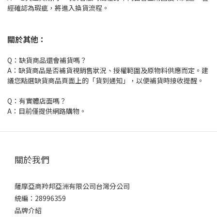
經確認為瑕疵，將進入換貨流程。
關於其他：
Q：缺貨商品還會補貨嗎？
A：缺貨商品是否補貨視銷售狀況、授權範圍及原物料供應而定。建
議您點選缺貨商品頁面上的「貨到通知」，以便補貨時接收提醒。
Q：有實體店面嗎？
A：目前僅提供網路購物。
關於我們
薩摩亞商羚邦亞洲有限公司台灣分公司
統編：28996359
品牌介紹