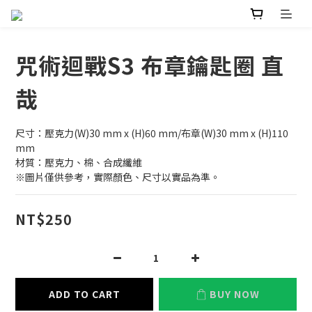
咒術迴戰S3 布章鑰匙圈 直
哉
尺寸：壓克力(W)30 mm x (H)60 mm/布章(W)30 mm x (H)110 
mm
材質：壓克力、棉、合成纖維
※圖片僅供參考，實際顏色、尺寸以實品為準。
NT$250
ADD TO CART
BUY NOW