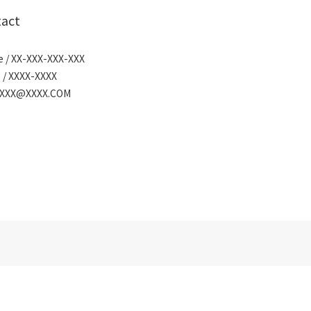
act
 / XX-XXX-XXX-XXX
 / XXXX-XXXX
/ XXX@XXXX.COM