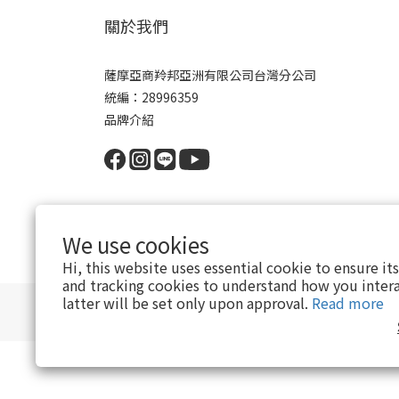
關於我們
薩摩亞商羚邦亞洲有限公司台灣分公司
統編：28996359
品牌介紹
We use cookies
Hi, this website uses essential cookie to ensure it
and tracking cookies to understand how you intera
latter will be set only upon approval.
Read more