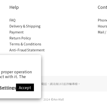
Help
Cont
FAQ
Phone
Delivery & Shipping
Hours
Payment
Mail 
Return Policy
Terms & Conditions
Anti-Fraud Statement
s proper operation
ct with it. The
若接到可疑電話，請洽詢165反詐騙專線。
Settings
Accept
2024 ©Ani-Mall