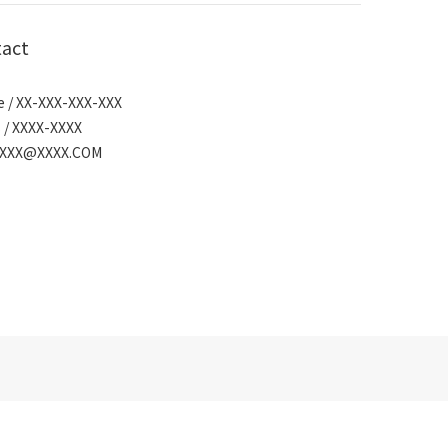
act
 / XX-XXX-XXX-XXX
 / XXXX-XXXX
/ XXX@XXXX.COM