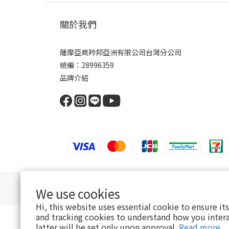
關於我們
薩摩亞商羚邦亞洲有限公司台灣分公司
統編：28996359
品牌介紹
We use cookies
Hi, this website uses essential cookie to ensure it
and tracking cookies to understand how you intera
latter will be set only upon approval.
Read more