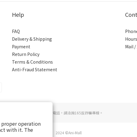
Help
Cont
FAQ
Phone
Delivery & Shipping
Hours
Payment
Mail 
Return Policy
Terms & Conditions
Anti-Fraud Statement
若接到可疑電話，請洽詢165反詐騙專線。
s proper operation
ct with it. The
2024 ©Ani-Mall