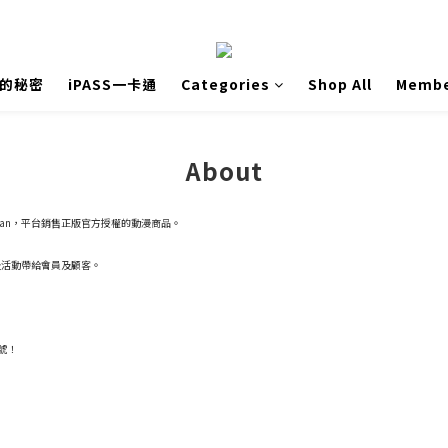
島的秘密
iPASS一卡通
Categories
Shop All
Membe
About
aiwan，平台銷售正版官方授權的動漫商品。
及活動帶給會員及顧客。
號！