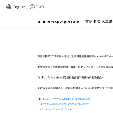
English
TWD
anime-expo-presale
吉伊卡哇 人魚
羚邦集團於2024年在台灣推出動漫周邊網路購物平台 Ani-Mall T
並積極舉辦及參與動漫相關的活動，推動文化交流，把高品質產品
Ani-Mall Taiwan未來將陸續推出各種全新獨特的動漫產品。
如欲留意更多相關消息，敬希各位關注Medialink羚邦的社交平台帳
FB：
https://www.facebook.com/MedialinkTW/
IG：
https://www.instagram.com/anionetw/
LINE：
https://lin.ee/3n2cXue