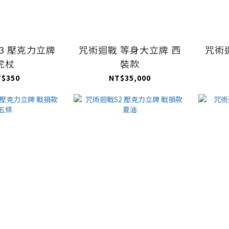
3 壓克力立牌
咒術迴戰 等身大立牌 西
咒術
虎杖
裝款
T$350
NT$35,000