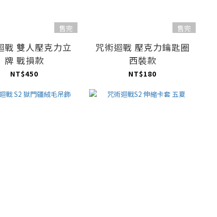
售完
售完
迴戰 雙人壓克力立
咒術迴戰 壓克力鑰匙圈
牌 戰損款
西裝款
NT$450
NT$180