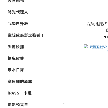
天官賜福
時光代理人
咒術迴戰S
我獨自升級
我想成為影之強者！
N
失憶投捕
搖曳露營
坂本日常
章魚嗶的原罪
iPASS一卡通
電影預售票