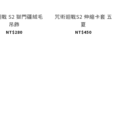
戰 S2 獄門疆絨毛
咒術迴戰S2 伸縮卡套 五
吊飾
夏
NT$280
NT$450