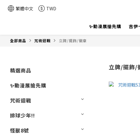
繁體中文
TWD
✨動漫展搶先購
吉伊
全部商品
咒術迴戰
立牌/擺飾/徽章
立牌/擺飾/
精選商品
✨動漫展搶先購
咒術迴戰
排球少年!!
怪獸8號