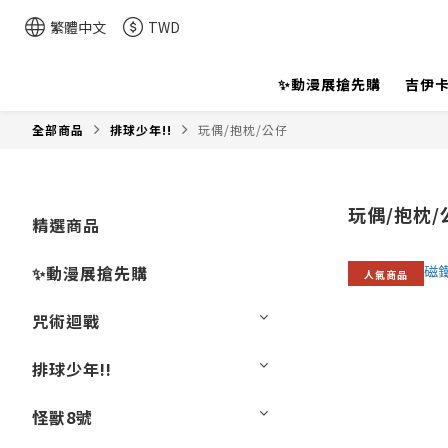
繁體中文
TWD
✨動漫展搶先購
吉伊卡
全部商品
排球少年!!
玩偶/抱枕/公仔
玩偶/抱枕/
精選商品
✨動漫展搶先購
人氣商品
咒術迴戰
排球少年!!
怪獸8號