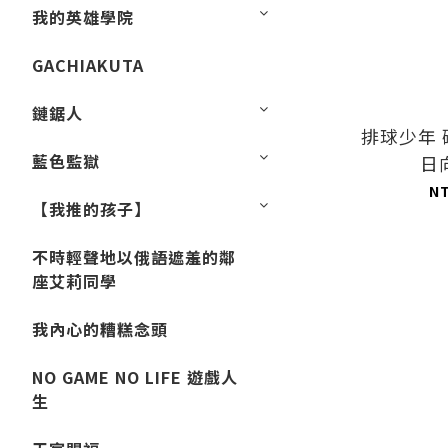
我的英雄學院
GACHIAKUTA
鏈鋸人
排球少年
藍色監獄
日
N
【我推的孩子】
不時輕聲地以俄語遮羞的鄰
座艾莉同學
我內心的糟糕念頭
NO GAME NO LIFE 遊戲人
生