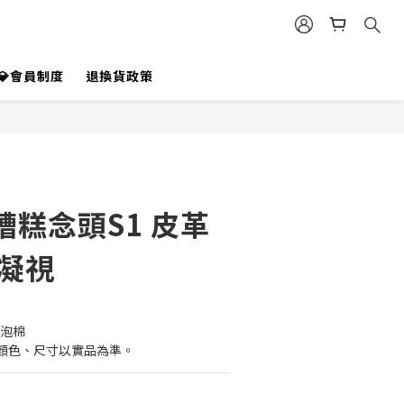
立即購買
💎會員制度
退換貨政策
糟糕念頭S1 皮革
田凝視
、泡棉
顏色、尺寸以實品為準。