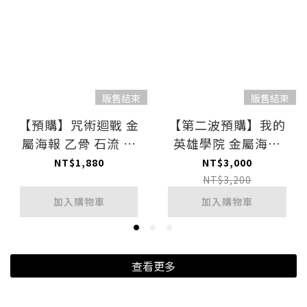
販售結束
販售結束
【預購】咒術迴戰 金
【第二波預購】我的
屬海報 乙骨 石流 烏
英雄學院 金屬海報
鷺 領域展開
The End of An Era,
NT$1,880
NT$3,000
And－The
NT$3,200
Beginning 綠谷
加入購物車
加入購物車
查看更多