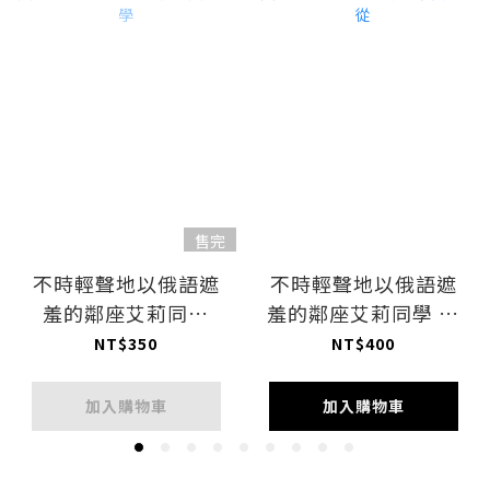
售完
不時輕聲地以俄語遮
不時輕聲地以俄語遮
羞的鄰座艾莉同學
羞的鄰座艾莉同學 壓
520片拼圖 櫻花艾莉
克力色紙 兔女郎主從
NT$350
NT$400
同學
加入購物車
加入購物車