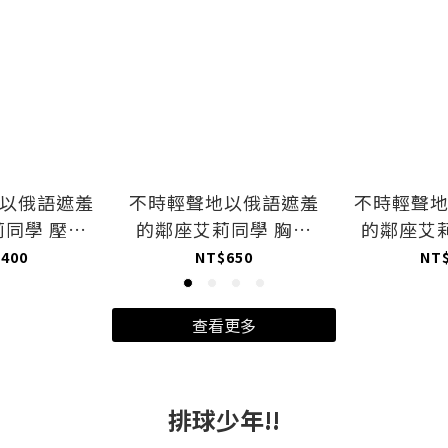
以俄語遮羞
不時輕聲地以俄語遮羞
不時輕聲
同學 壓克
的鄰座艾莉同學 胸部
的鄰座艾
兔女郎主從
滑鼠墊 泳裝瑪夏
抱枕 艾
400
NT$650
NT
查看更多
排球少年!!