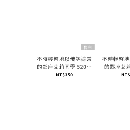
售完
不時輕聲地以俄語遮羞
不時輕聲地
的鄰座艾莉同學 520片
的鄰座艾莉
拼圖 櫻花艾莉同學
力色紙 
NT$350
NT$