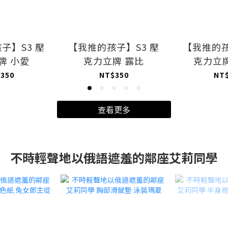
子】S3 壓
【我推的孩子】S3 壓
【我推的孩
牌 小愛
克力立牌 露比
克力立
350
NT$350
NT
查看更多
不時輕聲地以俄語遮羞的鄰座艾莉同學