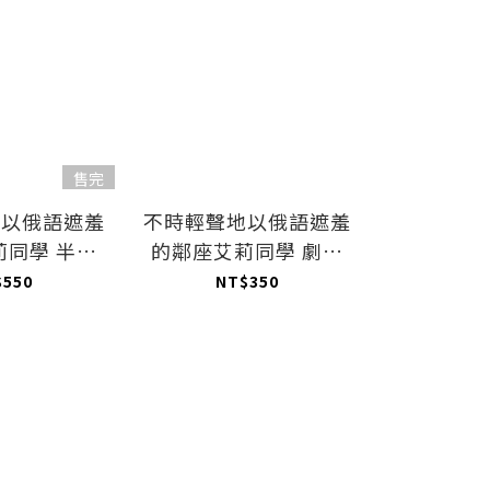
售完
地以俄語遮羞
不時輕聲地以俄語遮羞
不時輕聲
莉同學 半身
的鄰座艾莉同學 劇照
的鄰座艾
莉同學泳裝
旋轉壓克力牌 有希
旋轉壓克
$550
NT$350
NT