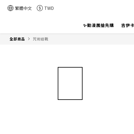
繁體中文
TWD
✨動漫展搶先購
吉伊卡
全部商品
咒術迴戰