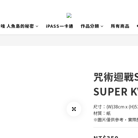
哇 人魚島的秘密
iPASS一卡通
作品分類
所有商品
咒術迴戰S
SUPER K
尺寸：(W)38cm x (H)
材質：紙
※圖片僅供參考，實際