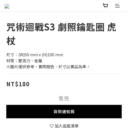
咒術迴戰S3 劇照鑰匙圈 虎
杖
尺寸：(W)50 mm x (H)100 mm
材質：壓克力、金屬
※圖片僅供參考，實際顏色、尺寸以實品為準。
NT$180
售完
貨到通知我
加入追蹤清單