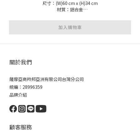
尺寸：(W)60 cm x (H)34 cm
材質：鋁合金
※圖片僅供參考，實際顏色、尺寸以實品為準
※附3M無痕膠條(魔鬼氈)
加入購物車
關於我們
薩摩亞商羚邦亞洲有限公司台灣分公司
統編：28996359
品牌介紹
顧客服務