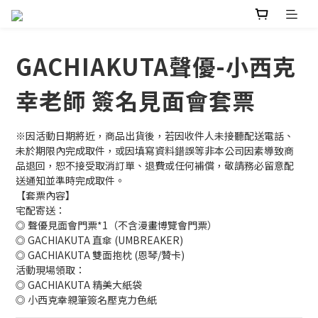
GACHIAKUTA聲優-小西克
幸老師 簽名見面會套票
※因活動日期將近，商品出貨後，若因收件人未接聽配送電話、
未於期限內完成取件，或因填寫資料錯誤等非本公司因素導致商
品退回，恕不接受取消訂單、退費或任何補償，敬請務必留意配
送通知並準時完成取件。
【套票內容】
宅配寄送：
◎ 聲優見面會門票*1（不含漫畫博覽會門票）
◎ GACHIAKUTA 直傘 (UMBREAKER)
◎ GACHIAKUTA 雙面抱枕 (恩琴/贊卡)
活動現場領取：
◎ GACHIAKUTA 精美大紙袋
◎ 小西克幸親筆簽名壓克力色紙