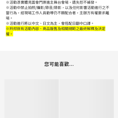
※活動憑實體見面會門票進主舞台會場，遺失恕不補發。
※活動中禁止拍照/攝影/錄音/錄影，以及任何影響活動進行之不
當行為，經現場工作人員勸導仍不願配合者，主辦方有權要求離
場。
※活動進行將以中文、日文為主，會搭配日翻中口譯。
※羚邦保有活動內容、商品販售及相關規範之最終解釋及決定
權。
您可能喜歡...