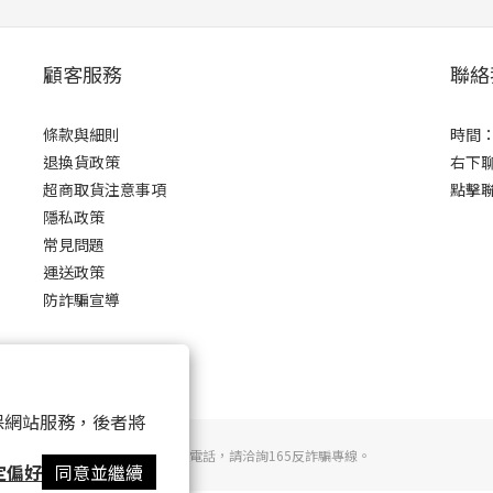
顧客服務
聯絡
條款與細則
時間：0
退換貨政策
右下
超商取貨注意事項
點擊
隱私政策
常見問題
運送政策
防詐騙宣導
 以確保網站服務，後者將
若接到可疑電話，請洽詢165反詐騙專線。
定偏好
同意並繼續